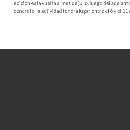
edición es la vuelta al mes de julio, luego del adela
concreto, la actividad tendrá lugar entre el 6 y el 11 d