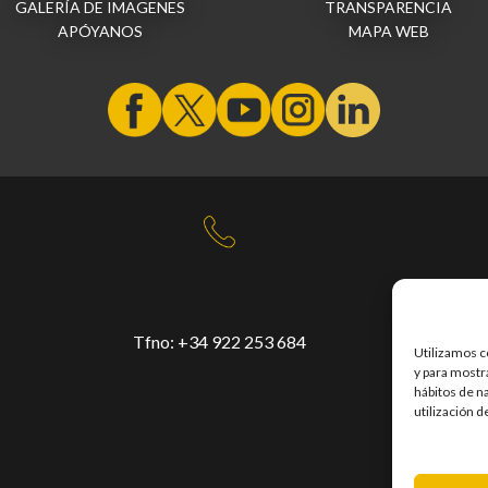
GALERÍA DE IMAGENES
TRANSPARENCIA
APÓYANOS
MAPA WEB
Tfno:
+34 922 253 684
Pa
Utilizamos c
Ta
y para mostra
hábitos de n
utilización d