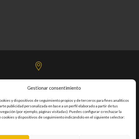
Gestionar consentimiento
C/. Mercedes, Las Torres, s/n,
bellón Santiago Martín - Tercera planta
ookies y dispositivos de seguimiento propios y de terceros para fines analíticos
co / 38108 – San Cristóbal de La Laguna
rte publicidad personalizada en base a un perfil elaborado a partir de tus
avegación (por ejemplo, páginas visitadas). Puedes configurar o rechazar la
e cookies y dispositivos de seguimiento indicándolo en el siguiente selector: