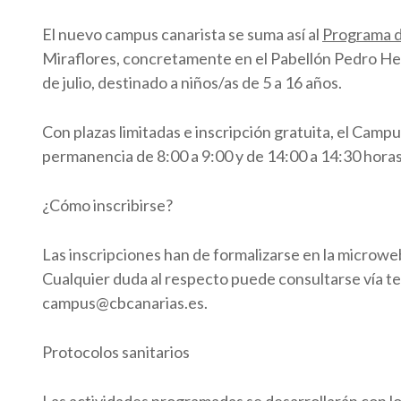
El nuevo campus canarista se suma así al
Programa d
Miraflores, concretamente en el Pabellón Pedro He
de julio, destinado a niños/as de 5 a 16 años.
Con plazas limitadas e inscripción gratuita, el Camp
permanencia de 8:00 a 9:00 y de 14:00 a 14:30 horas
¿Cómo inscribirse?
Las inscripciones han de formalizarse en la microweb 
Cualquier duda al respecto puede consultarse vía tel
campus@cbcanarias.es.
Protocolos sanitarios