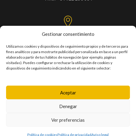
Gestionar consentimiento
C/. Mercedes, Las Torres, s/n,
Pabellón Santiago Martín - Tercera planta
Utilizamos cookies y dispositivos de seguimiento propios y de terceros para
fines analíticos y para mostrarte publicidad personalizada en base a un perfil
Taco / 38108 – San Cristóbal de La Laguna
elaborado a partir de tus hábitos de navegación (por ejemplo, páginas
visitadas). Puedes configurar o rechazar la utilización de cookies y
dispositivos de seguimiento indicándolo en el siguiente selector:
PRIVACY POLICY
COOKIES POLICY
Aceptar
LEGAL NOTICE
Denegar
TRANSPARENCY
Ver preferencias
ACCESSIBILITY
Política de cookies
Política de privacidad
Aviso legal