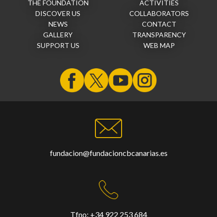
THE FOUNDATION
ACTIVITIES
DISCOVER US
COLLABORATORS
NEWS
CONTACT
GALLERY
TRANSPARENCY
SUPPORT US
WEB MAP
fundacion@fundacioncbcanarias.es
Tfno:
+34 922 253 684