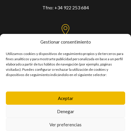
Tfno:
+34 922 253 684
Gestionar consentimiento
C/. Mercedes, Las Torres, s/n,
Pabellón Santiago Martín - Tercera planta
Utilizamos cookies y dispositivos de seguimiento propios y de terceros para
fines analíticos y para mostrarte publicidad personalizada en base a un perfil
Taco / 38108 – San Cristóbal de La Laguna
elaborado a partir de tus hábitos de navegación (por ejemplo, páginas
visitadas). Puedes configurar o rechazar la utilización de cookies y
dispositivos de seguimiento indicándolo en el siguiente selector:
POLÍTICA DE PRIVACIDAD
POLÍTICA DE COOKIES
Aceptar
AVISO LEGAL
Denegar
TRANSPARENCIA
Ver preferencias
ACCESIBILIDAD