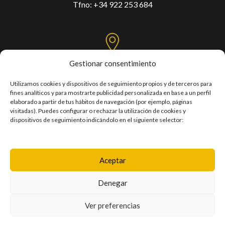
Tfno:
+34 922 253 684
Gestionar consentimiento
C/. Mercedes, Las Torres, s/n,
Pabellón Santiago Martín - Tercera planta
Utilizamos cookies y dispositivos de seguimiento propios y de terceros para
fines analíticos y para mostrarte publicidad personalizada en base a un perfil
Taco / 38108 – San Cristóbal de La Laguna
elaborado a partir de tus hábitos de navegación (por ejemplo, páginas
visitadas). Puedes configurar o rechazar la utilización de cookies y
dispositivos de seguimiento indicándolo en el siguiente selector:
POLÍTICA DE PRIVACIDAD
POLÍTICA DE COOKIES
Aceptar
AVISO LEGAL
Denegar
TRANSPARENCIA
Ver preferencias
ACCESIBILIDAD