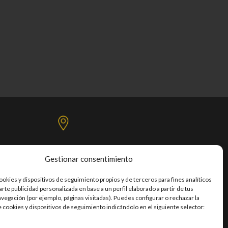
Gestionar consentimiento
C/. Mercedes, Las Torres, s/n,
bellón Santiago Martín - Tercera planta
ookies y dispositivos de seguimiento propios y de terceros para fines analíticos
co / 38108 – San Cristóbal de La Laguna
rte publicidad personalizada en base a un perfil elaborado a partir de tus
avegación (por ejemplo, páginas visitadas). Puedes configurar o rechazar la
e cookies y dispositivos de seguimiento indicándolo en el siguiente selector: