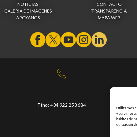
NOTICIAS
CONTACTO
GALERÍA DE IMAGENES
TRANSPARENCIA
APÓYANOS
MAPA WEB
Tfno:
+34 922 253 684
Pa
Utilizamos c
Ta
y para mostra
hábitos de n
utilización d