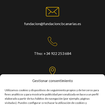
fundacion@fundacioncbcanarias.es
Tfno:
+34 922 253 684
Gestionar consentimiento
C/. Mercedes, Las Torres, s/n,
Pabellón Santiago Martín - Tercera planta
Utilizamos cookies y dispositivos de seguimiento propios y de terceros para
fines analíticos y para mostrarte publicidad personalizada en base a un perfil
Taco / 38108 – San Cristóbal de La Laguna
elaborado a partir de tus hábitos de navegación (por ejemplo, páginas
visitadas). Puedes configurar o rechazar la utilización de cookies y