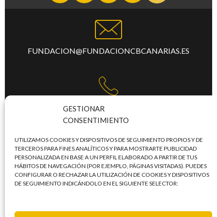
FUNDACION@FUNDACIONCBCANARIAS.ES
TFNO:
+34 922 253 684
GESTIONAR
CONSENTIMIENTO
UTILIZAMOS COOKIES Y DISPOSITIVOS DE SEGUIMIENTO PROPIOS Y DE
TERCEROS PARA FINES ANALÍTICOS Y PARA MOSTRARTE PUBLICIDAD
PERSONALIZADA EN BASE A UN PERFIL ELABORADO A PARTIR DE TUS
C/. MERCEDES, LAS TORRES, S/N,
HÁBITOS DE NAVEGACIÓN (POR EJEMPLO, PÁGINAS VISITADAS). PUEDES
CONFIGURAR O RECHAZAR LA UTILIZACIÓN DE COOKIES Y DISPOSITIVOS
PABELLÓN SANTIAGO MARTÍN - TERCERA PLANTA
DE SEGUIMIENTO INDICÁNDOLO EN EL SIGUIENTE SELECTOR:
TACO / 38108 – SAN CRISTÓBAL DE LA LAGUNA