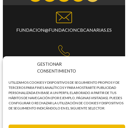
FUNDACION@FUNDACIONCBCANARIAS.ES
TFNO:
+34 922 253 684
GESTIONAR
CONSENTIMIENTO
UTILIZAMOS COOKIES Y DISPOSITIVOS DE SEGUIMIENTO PROPIOS Y DE
TERCEROS PARA FINES ANALÍTICOS Y PARA MOSTRARTE PUBLICIDAD
PERSONALIZADA EN BASE A UN PERFIL ELABORADO A PARTIR DE TUS
C/. MERCEDES, LAS TORRES, S/N,
HÁBITOS DE NAVEGACIÓN (POR EJEMPLO, PÁGINAS VISITADAS). PUEDES
CONFIGURAR O RECHAZAR LA UTILIZACIÓN DE COOKIES Y DISPOSITIVOS
PABELLÓN SANTIAGO MARTÍN - TERCERA PLANTA
DE SEGUIMIENTO INDICÁNDOLO EN EL SIGUIENTE SELECTOR:
TACO / 38108 – SAN CRISTÓBAL DE LA LAGUNA