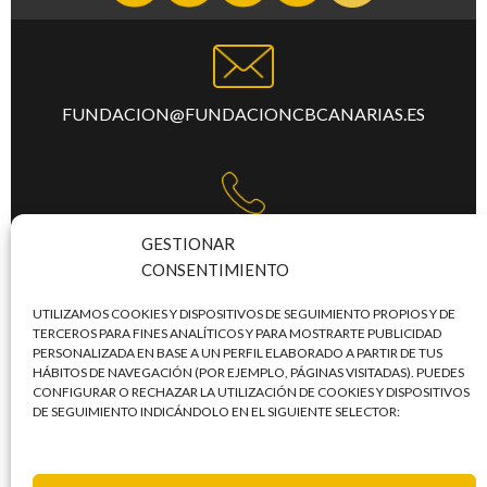
FUNDACION@FUNDACIONCBCANARIAS.ES
TFNO:
+34 922 253 684
GESTIONAR
CONSENTIMIENTO
UTILIZAMOS COOKIES Y DISPOSITIVOS DE SEGUIMIENTO PROPIOS Y DE
TERCEROS PARA FINES ANALÍTICOS Y PARA MOSTRARTE PUBLICIDAD
PERSONALIZADA EN BASE A UN PERFIL ELABORADO A PARTIR DE TUS
C/. MERCEDES, LAS TORRES, S/N,
HÁBITOS DE NAVEGACIÓN (POR EJEMPLO, PÁGINAS VISITADAS). PUEDES
CONFIGURAR O RECHAZAR LA UTILIZACIÓN DE COOKIES Y DISPOSITIVOS
PABELLÓN SANTIAGO MARTÍN - TERCERA PLANTA
DE SEGUIMIENTO INDICÁNDOLO EN EL SIGUIENTE SELECTOR:
TACO / 38108 – SAN CRISTÓBAL DE LA LAGUNA