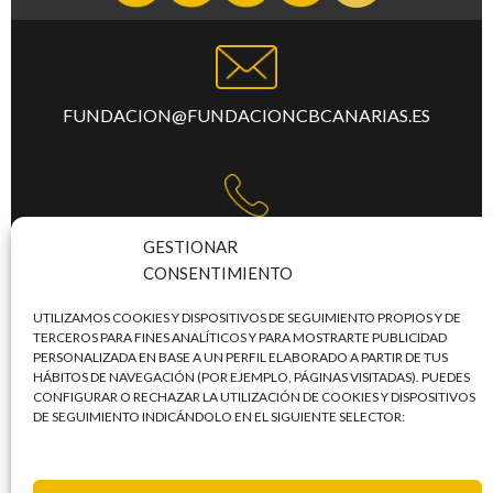
FUNDACION@FUNDACIONCBCANARIAS.ES
TFNO:
+34 922 253 684
GESTIONAR
CONSENTIMIENTO
UTILIZAMOS COOKIES Y DISPOSITIVOS DE SEGUIMIENTO PROPIOS Y DE
TERCEROS PARA FINES ANALÍTICOS Y PARA MOSTRARTE PUBLICIDAD
PERSONALIZADA EN BASE A UN PERFIL ELABORADO A PARTIR DE TUS
C/. MERCEDES, LAS TORRES, S/N,
HÁBITOS DE NAVEGACIÓN (POR EJEMPLO, PÁGINAS VISITADAS). PUEDES
CONFIGURAR O RECHAZAR LA UTILIZACIÓN DE COOKIES Y DISPOSITIVOS
PABELLÓN SANTIAGO MARTÍN - TERCERA PLANTA
DE SEGUIMIENTO INDICÁNDOLO EN EL SIGUIENTE SELECTOR:
TACO / 38108 – SAN CRISTÓBAL DE LA LAGUNA