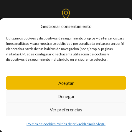
Gestionar consentimiento
C/. Mercedes, Las Torres, s/n,
Pabellón Santiago Martín - Tercera planta
Utilizamos cookies y dispositivos de seguimiento propios y de terceros para
fines analíticos y para mostrarte publicidad personalizada en base a un perfil
Taco / 38108 – San Cristóbal de La Laguna
elaborado a partir de tus hábitos de navegación (por ejemplo, páginas
visitadas). Puedes configurar o rechazar la utilización de cookies y
dispositivos de seguimiento indicándolo en el siguiente selector:
POLÍTICA DE PRIVACIDAD
POLÍTICA DE COOKIES
Aceptar
AVISO LEGAL
Denegar
TRANSPARENCIA
Ver preferencias
ACCESIBILIDAD
Política de cookies
Política de privacidad
Aviso legal